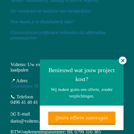
Stekker thuisbatterij: handig of toch te beperkt?
De voordelen en nadelen van energiedelen
Hoe maak je je thuisbatterij slim?
Groenestroomcertificaten behouden bij uitbreiding
zonnepanelen
Volteno: Uw expert in zonnepanelen, thuisbatterijen en
Benieuwd wat jouw project
laadpalen
kost?
📍 Adres
Groenstraat 38 Houthalen
Wij maken gratis een offerte, zonder
verplichtingen.
📞 Telefoon
0496 41 40 41
✉️ E-mail
Gratis offerte aanvragen
dario@volteno.be
BTW/ondernemingsnummer: BE 0799 310 385